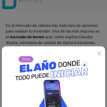
Marzo 21, 2023
En el mercado de valores hay todo tipo de opciones
para realizar tu inversión. Una de las más seguras es
el
mercado de bonos
que, como explica Claudia
Viyella, corredora de valores de Alpha Inversiones,
son instrumentos conservadores que
resultan
idóneos para nuevos inversionistas y
quienes buscan inversiones de bajo riesgo.
Conoce en detalle el mercado de bonos
Si tienes interés en invertir en el mercado de bonos,
conviene que sepas que estos son
valores de
deuda.
En este, los participantes compran y venden
estos instrumentos, que son emitidos por entidades
gubernamentales y corporativas, con el objetivo