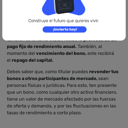
de
levantar capital para sus operaciones y
financiamiento.
Estas inversiones se realizan a
través de un
puesto de bolsa autorizado para
operar en el mercado de valores
.
Con la compra de estos, el inversionista, al que
también se le llama titular, recibe la
promesa de un
pago fijo de rendimiento anual.
También, al
momento del
vencimiento del bono,
este recibirá
el
repago del capital.
Debes saber que, como titular puedes
revender tus
bonos a otros participantes de mercado,
sean
personas físicas o jurídicas. Para esto, ten presente
que un bono, como cualquier otro activo financiero,
tiene un valor de mercado afectado por las fuerzas
de oferta y demanda, y por las fluctuaciones en las
tasas de rendimiento a corto plazo.