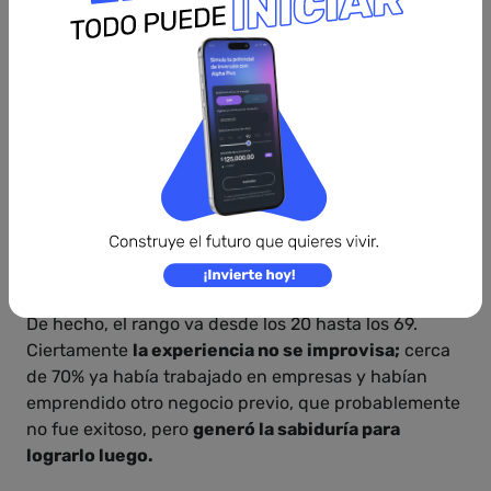
intervalos que nos abran paso a estar aprendiendo
cosas nuevas y hasta emprender negocios.
Claramente se puede apreciar que vamos camino a
una vida laboral de 60 años o más.
Varios escritos que profundizan sobre la edad de los
fundadores de las empresas valoradas como
Unicornios, es decir, sobre los mil millones de dólares,
afirman que los emprendedores no son los chicos de
20 años, sino más bien la edad promedio anda por los
45 años.
De hecho, el rango va desde los 20 hasta los 69.
Ciertamente
la experiencia no se improvisa;
cerca
de 70% ya había trabajado en empresas y habían
emprendido otro negocio previo, que probablemente
no fue exitoso, pero
generó la sabiduría para
lograrlo luego.