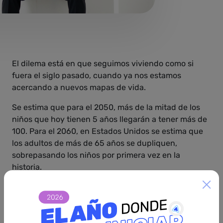
El dilema está en que seguimos viviendo como si
fuera el siglo pasado, cuando ya nos estamos
acercando a nuevos mapas de vida.
Se estima que para el 2050, más de la mitad de los
niños que hoy tienen 5 años llegarán a tener más de
100. Para el 2060, en Estados Unidos se estima que
los adultos de más de 65 años se dupliquen,
sobrepasando los niños por primera vez en la
historia.
Ya se está hablando que los caminos de vida deben
dejar atrás los esquemas tradicionales de educación,
trabajo, retiro y muerte, por algo
más flexible
que
nos permita entrar y salir de los trabajos, con